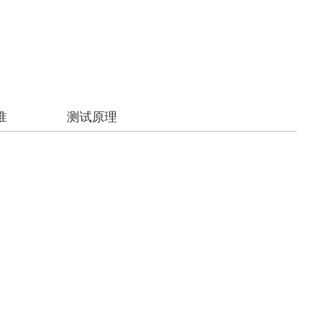
准
测试原理
数
我
（
操
专
计
温