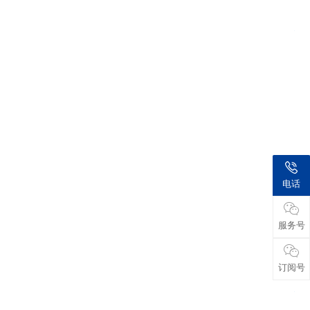
专
技
温
湿
主
采
测
单
电话
高
加
服务号
可
能
订阅号
权