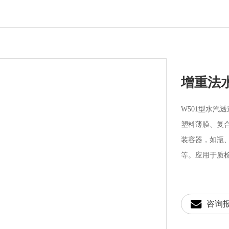
增重法水
W501型水汽
塑料薄膜、复
装容器，如瓶
等。应用于质
咨询