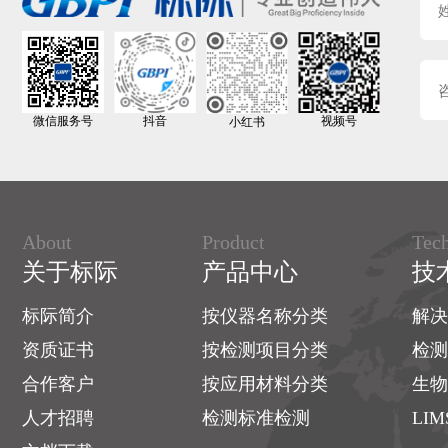
拉伸强度测试
电池隔膜
热封性能
纸、纸板
摩擦检测
纸箱、纸盒
微信服务号
抖音
视频号
小红书
冲击性能
印刷
密封泄漏
标签
蒸煮性能
太阳能背板
About
Product
Tec
热缩检测
关于标际
产品中心
技
纺织、织物
撕裂强度
橡胶
标际简介
按仪器名称分类
解决
抗压，压缩检测
资质证书
按检测项目分类
检测
OLED屏膜
扭力强度
合作客户
按应用材料分类
生物
皮革
人才招聘
雾度透光
检测标准检测
LI