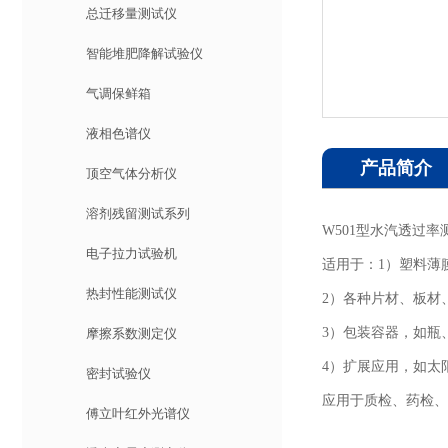
总迁移量测试仪
智能堆肥降解试验仪
气调保鲜箱
液相色谱仪
产品简介
顶空气体分析仪
溶剂残留测试系列
W501型水汽透过
电子拉力试验机
适用于：1）塑料薄
热封性能测试仪
2）各种片材、板材
3）包装容器，如瓶
摩擦系数测定仪
4）扩展应用，如太
密封试验仪
应用于质检、药检、
傅立叶红外光谱仪