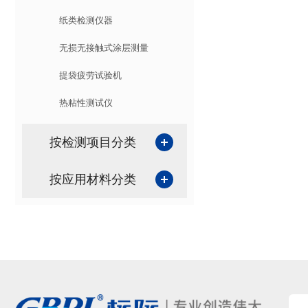
纸类检测仪器
无损无接触式涂层测量
提袋疲劳试验机
热粘性测试仪
按检测项目分类
按应用材料分类
阻隔性能
透气度性能
包装袋、容器及软管
蒸发残渣
膜、箔
保鲜试验
复合膜
色谱分析
胶粘制品