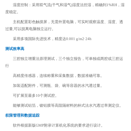
湿度控制：采用双气流(干气和湿气)湿度法控湿，精确到1%RH，湿
度稳定。
主机配置彩色触摸屏，无需外置电脑，可实时观察温度、湿度、透
过量,可以脱离电脑独立运行。
采用多项国际先进技术，精度达0.001 g/m2·24h
测试效率高
三腔独立增重法原理测试，三个独立报告，可单独或两腔或三腔运
行
高精度传感器，连续称重和采集数据，数据准确可靠。
加装适配附件，可测瓶、袋、碗等容器的水汽透过量。
可扩展至最多10个测试腔。
能够测试铝箔，镀铝膜等高阻隔材料的杯式法水汽透过率测定仪。
权限管理和数据追踪
软件根据新版GMP附录计算机化系统的要求进行设计。