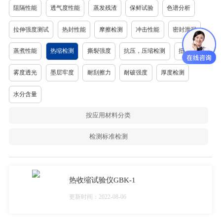
阻隔性能
透气度性能
蒸发残渣
保鲜试验
色谱分析
拉伸强度测试
热封性能
摩擦检测
冲击性能
密封泄漏
蒸煮性能
热缩检测
撕裂强度
抗压，压缩检测
扭力强度
雾度透光
墨层牢度
耐刮擦力
耐破强度
厚度检测
水分含量
按应用材料分类
检测标准检测
热收缩试验仪GBK-1
更新时间：2022-08-06