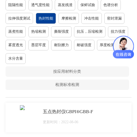
阻隔性能
透气度性能
蒸发残渣
保鲜试验
色谱分析
拉伸强度测试
热封性能
摩擦检测
冲击性能
密封泄漏
蒸煮性能
热缩检测
撕裂强度
抗压，压缩检测
扭力强度
雾度透光
墨层牢度
耐刮擦力
耐破强度
厚度检测
水分含量
按应用材料分类
检测标准检测
五点热封仪GBPI®GBB-F
更新时间：2022-08-06