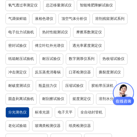
氧气透过率测定仪
总迁移量测试仪
智能堆肥降解试验仪
气调保鲜箱
液相色谱仪
顶空气体分析仪
溶剂残留测试系列
电子拉力试验机
热封性能测试仪
摩擦系数测定仪
密封试验仪
傅立叶红外光谱仪
透光率雾度测定仪
纸箱耐压试验机
耐压试验仪
数字测厚仪系列
热收缩试验仪
冲击测定仪
反压蒸煮消毒锅
口罩检测仪器
撕裂度测试仪
耐破度测试仪
瓶盖扭力仪
压缩试验仪
胶粘带压滚机
圆盘剥离试验机
耐刮擦试验仪
挺度测定仪
溶剂水分测定仪
分光测色仪
标准光源
电子天平
全自动封管机
老化试验箱
玻璃类检测仪器
纸类检测仪器