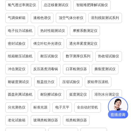
氧气透过率测定仪
总迁移量测试仪
智能堆肥降解试验仪
气调保鲜箱
液相色谱仪
顶空气体分析仪
溶剂残留测试系列
电子拉力试验机
热封性能测试仪
摩擦系数测定仪
密封试验仪
傅立叶红外光谱仪
透光率雾度测定仪
纸箱耐压试验机
耐压试验仪
数字测厚仪系列
热收缩试验仪
冲击测定仪
反压蒸煮消毒锅
口罩检测仪器
撕裂度测试仪
耐破度测试仪
瓶盖扭力仪
压缩试验仪
胶粘带压滚机
圆盘剥离试验机
耐刮擦试验仪
挺度测定仪
溶剂水分测定仪
分光测色仪
标准光源
电子天平
全自动封管机
老化试验箱
玻璃类检测仪器
纸类检测仪器