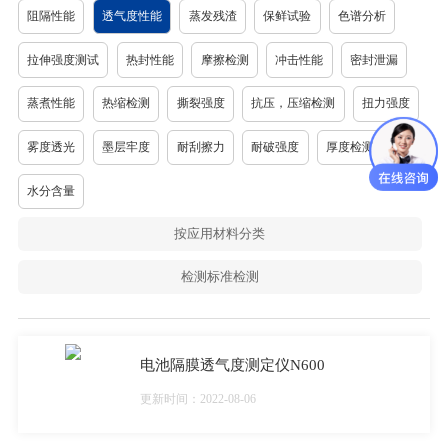
阻隔性能
透气度性能
蒸发残渣
保鲜试验
色谱分析
拉伸强度测试
热封性能
摩擦检测
冲击性能
密封泄漏
蒸煮性能
热缩检测
撕裂强度
抗压，压缩检测
扭力强度
雾度透光
墨层牢度
耐刮擦力
耐破强度
厚度检测
水分含量
按应用材料分类
检测标准检测
电池隔膜透气度测定仪N600
更新时间：2022-08-06