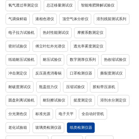
氧气透过率测定仪
总迁移量测试仪
智能堆肥降解试验仪
气调保鲜箱
液相色谱仪
顶空气体分析仪
溶剂残留测试系列
电子拉力试验机
热封性能测试仪
摩擦系数测定仪
密封试验仪
傅立叶红外光谱仪
透光率雾度测定仪
纸箱耐压试验机
耐压试验仪
数字测厚仪系列
热收缩试验仪
冲击测定仪
反压蒸煮消毒锅
口罩检测仪器
撕裂度测试仪
耐破度测试仪
瓶盖扭力仪
压缩试验仪
胶粘带压滚机
圆盘剥离试验机
耐刮擦试验仪
挺度测定仪
溶剂水分测定仪
分光测色仪
标准光源
电子天平
全自动封管机
老化试验箱
玻璃类检测仪器
纸类检测仪器