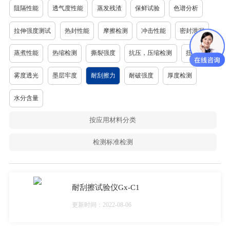
阻隔性能
透气度性能
蒸发残渣
保鲜试验
色谱分析
拉伸强度测试
热封性能
摩擦检测
冲击性能
密封泄漏
蒸煮性能
热缩检测
撕裂强度
抗压，压缩检测
扭力强度
雾度透光
墨层牢度
耐刮擦力
耐破强度
厚度检测
水分含量
按应用材料分类
检测标准检测
耐刮擦试验仪Gx-C1
更新时间：2022-08-06