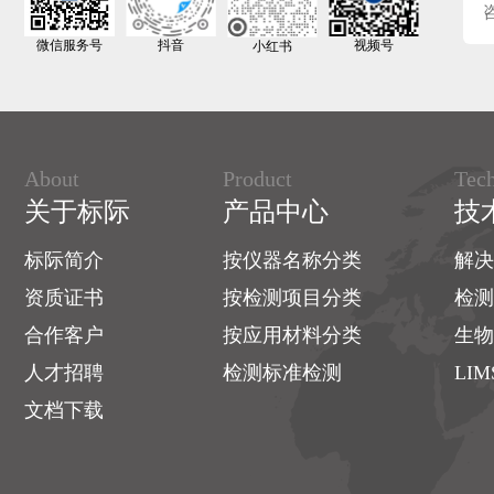
拉伸强度测试
电池隔膜
微信服务号
抖音
视频号
小红书
热封性能
纸、纸板
摩擦检测
纸箱、纸盒
冲击性能
印刷
About
Product
Tec
密封泄漏
关于标际
产品中心
技
标签
蒸煮性能
太阳能背板
标际简介
按仪器名称分类
解决
热缩检测
资质证书
按检测项目分类
检测
纺织、织物
撕裂强度
合作客户
按应用材料分类
生物
橡胶
人才招聘
抗压，压缩检测
检测标准检测
LI
OLED屏膜
文档下载
扭力强度
皮革
雾度透光