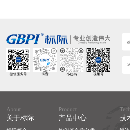
微信服务号
抖音
视频号
小红书
About
Product
Tec
关于标际
产品中心
技