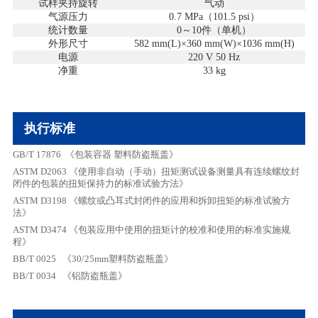
试样夹持旋转
气动
气源压力
0.7 MPa
（
101.5 psi
）
统计数量
0
～
10
件（单机）
外形尺寸
582 mm(L)×360 mm(W)×1036 mm(H)
电源
220 V 50 Hz
净重
3
3
kg
执行标准
GB/T 17876
《包装容器
塑料防盗瓶盖》
ASTM D2063
《使用非自动（手动）扭矩测试设备测量具有连续螺纹封
闭件的包装的扭矩保持力的标准试验方法》
ASTM D3198
《螺纹或凸耳式封闭件的应用和拆卸扭矩的标准试验方
法》
ASTM D3474
《包装应用中使用的扭矩计的校准和使用的标准实施规
程》
BB/T 0025
《
30/25mm
塑料防盗瓶盖》
BB/T 0034
《铝防盗瓶盖》