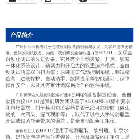
产品简介
广州标际高度专注于包装检测设备的创新与发展，为客户提供更精
HP-D1，实现全
准、便利的测试设备。为此，我们研发全自动扭力仪
自动化测试的先进设备。它具有全自动夹紧、开启、锁紧
一体化系统设计；
锁紧力和开启力的双重
选择
模式
，
全自
动测试瓶盖双向扭力值
；原装进口气动控制系统，测试精
度高；过载保护、自动清零、故障提示等智能设计，保障
操作安全；以及具有审计追踪易操作的软件系统。
20年的设备制造经验。全自
广州标际在包装检测设备行业有
动扭力仪HP-D1是我们研发团队基于ASTM和GB标准要求
和市场需求，用于检测包装容器是否已经可靠密封（微生
物的二次污染、漏气现象等），
取代了以往人手转动瓶盖
开启或锁紧瓶盖带来的误差，是全自动瓶盖扭矩仪
。
HP-D1适用于检测瓶装、饮料瓶、矿泉水
全自动扭力仪
瓶、奶瓶等包装产品瓶盖锁紧、开启及旋紧的扭矩值，是