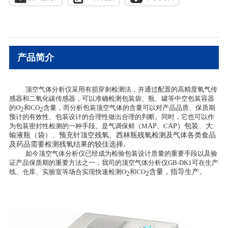
产品简介
顶空气体分析仪采用有损穿刺检测法，并通过配置的高精度氧气传
感器和二氧化碳传感器，可以准确检测包装袋、瓶、罐等中空包装容器
的
O
和
CO
含量，而分析包装顶空气体的含量可以对产品品质、保质期
2
2
预计的有效性、包装设计的合理性做出合理的判断。同时，它也可以作
为包装密封性检测的一种手段。是气调保鲜（
M
AP
、
C
AP）包装、大
输液瓶（袋）、预充针顶空残氧、西林瓶残氧检测及气体各类食品
及药品需要检测残氧结果的较佳选择。
如今顶空气体分析仪已经成为检验包装设计质量的重要手段以及验
证产品保质期的重要方法之一，我司的顶空气体分析仪
GB-DK1
可在生产
线、仓库、实验室等场合实现快速检测
O
和
CO
含量，指导生产。
2
2