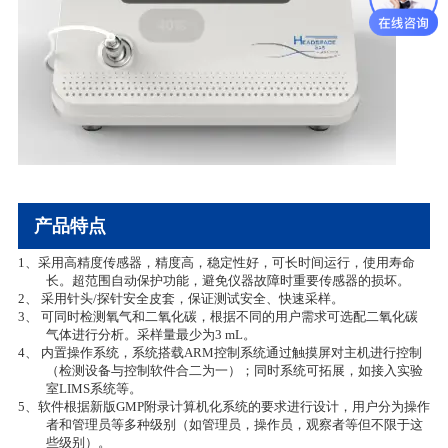
产品特点
1、采用高精度传感器，
精度高，稳定性好，可长时间运行
，使用寿命
长。
超范围自动保护
功能，避免仪器故障时重要传感器的损坏
。
2、 采用
针头
/
探针安全皮套
，保证测试安全、快速采样。
3、
可同时检测氧气和二氧化碳，根据不同的用户需求可选配二氧化碳
气体进行分析。采样量最少为
3 mL
。
4、
内置操作系统，系统搭载
ARM
控制系统通过触摸屏对主机进行控制
（检测设备与控制软件合二为一）；同时系统可拓展，如接入实验
室
LIMS
系统等。
5、
软件根据新版
GMP
附录计算机化系统的要求进行设计，用户分为操作
者和管理员等多种级别（如管理员，操作员，观察者等但不限于这
些级别）。