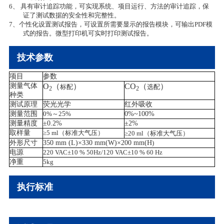
6、 具有审计追踪功能，可实现系统、项目运行、方法的审计追踪，保
证了测试数据的安全性和完整性。
7、
个性化设置测试报告，可设置所需要显示的报告模块，可输出
PDF
模
式的报告。微型打印机可实时打印测试报告。
技术参数
项目
参数
测量气体
O
（
）
CO
（
）
标配
选配
2
2
种类
测试原理
荧光光学
红外吸收
测量范围
0%
～
2
5
%
0%~100%
测量精度
±0.2%
±2%
取样量
≥
5 ml
（标准大气压）
≥
20 ml
（标准大气压）
外形尺寸
350 mm (L)×330 mm(W)×200 mm(H
)
电源
220 VAC
±
10 % 50Hz/120 VAC
±
10 % 60 Hz
净重
5kg
执行标准